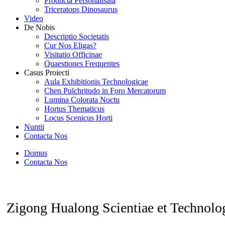
Producta Personalisata
Triceratops Dinosaurus
Video
De Nobis
Descriptio Societatis
Cur Nos Eligas?
Visitatio Officinae
Quaestiones Frequentes
Casus Proiecti
Aula Exhibitionis Technologicae
Chen Pulchritudo in Foro Mercatorum
Lumina Colorata Noctu
Hortus Thematicus
Locus Scenicus Horti
Nuntii
Contacta Nos
Domus
Contacta Nos
Zigong Hualong Scientiae et Technolog