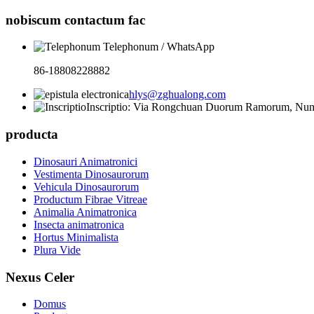
nobiscum contactum fac
Telephonum / WhatsApp
86-18808228882
hlys@zghualong.com
Inscriptio: Via Rongchuan Duorum Ramorum, Numer
producta
Dinosauri Animatronici
Vestimenta Dinosaurorum
Vehicula Dinosaurorum
Productum Fibrae Vitreae
Animalia Animatronica
Insecta animatronica
Hortus Minimalista
Plura Vide
Nexus Celer
Domus