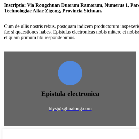
Inscriptio: Via Rongchuan Duorum Ramorum, Numerus 1, Parcu
Technologiae Altae Zigong, Provincia Sichuan.
Cum de ullis nostris rebus, postquam indicem productorum inspexeris
fac si quaestiones habes. Epistulas electronicas nobis mittere et no
et quam primum tibi respondebimus.
Epistula electronica
hlys@zghualong.com