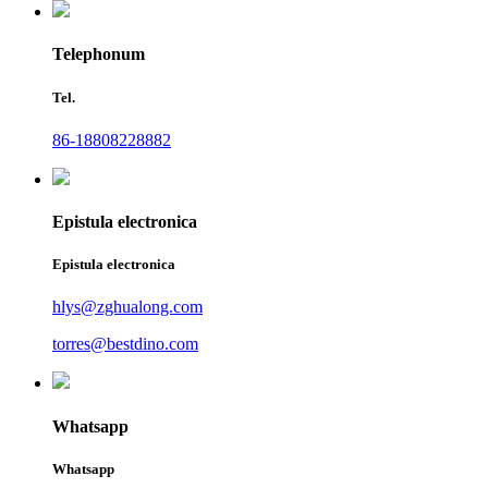
Telephonum
Tel.
86-18808228882
Epistula electronica
Epistula electronica
hlys@zghualong.com
torres@bestdino.com
Whatsapp
Whatsapp