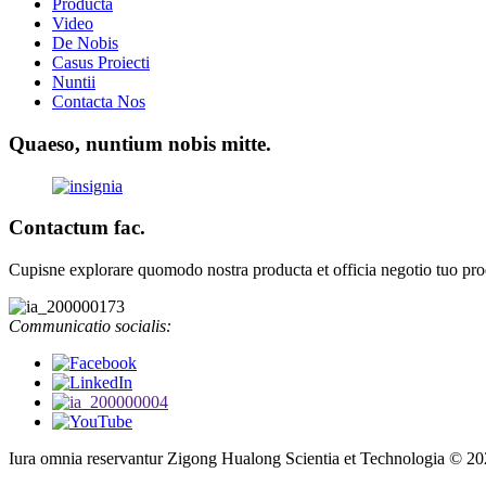
Producta
Video
De Nobis
Casus Proiecti
Nuntii
Contacta Nos
Quaeso, nuntium nobis mitte.
Contactum fac.
Cupisne explorare quomodo nostra producta et officia negotio tuo pr
Communicatio socialis:
Iura omnia reservantur Zigong Hualong Scientia et Technologia © 20