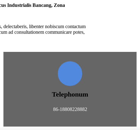
s Industrialis Bancang, Zona
, delectaberis, libenter nobiscum contactum
biscum ad consultationem communicare potes,
Telephonum
86-18808228882