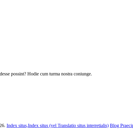
odesse possint? Hodie cum turma nostra coniunge.
26.
Index situs,
Index situs (vel Translatio situs interretialis)
Blog Praec