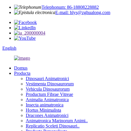
Telephonum: 86-18808228882
E-mail: hlys@zghualong.com
English
Domus
Producta
Dinosauri Animatronici
Vestimenta Dinosaurorum
Vehicula Dinosaurorum
Productum Fibrae Vitreae
Animalia Animatronica
Insecta animatronica
Hortus Minimalista
Dracones Animatronici
Animatronica Marinorum Animi..
Replicatio Sceleti Dinosauri..