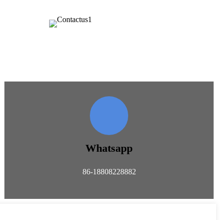
Whatsapp
86-18808228882