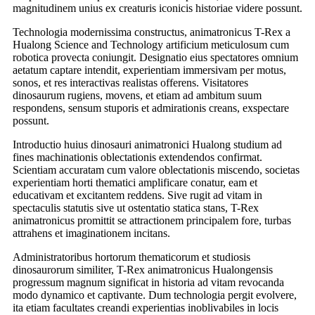
magnitudinem unius ex creaturis iconicis historiae videre possunt.
Technologia modernissima constructus, animatronicus T-Rex a
Hualong Science and Technology artificium meticulosum cum
robotica provecta coniungit. Designatio eius spectatores omnium
aetatum captare intendit, experientiam immersivam per motus,
sonos, et res interactivas realistas offerens. Visitatores
dinosaurum rugiens, movens, et etiam ad ambitum suum
respondens, sensum stuporis et admirationis creans, exspectare
possunt.
Introductio huius dinosauri animatronici Hualong studium ad
fines machinationis oblectationis extendendos confirmat.
Scientiam accuratam cum valore oblectationis miscendo, societas
experientiam horti thematici amplificare conatur, eam et
educativam et excitantem reddens. Sive rugit ad vitam in
spectaculis statutis sive ut ostentatio statica stans, T-Rex
animatronicus promittit se attractionem principalem fore, turbas
attrahens et imaginationem incitans.
Administratoribus hortorum thematicorum et studiosis
dinosaurorum similiter, T-Rex animatronicus Hualongensis
progressum magnum significat in historia ad vitam revocanda
modo dynamico et captivante. Dum technologia pergit evolvere,
ita etiam facultates creandi experientias inoblivabiles in locis