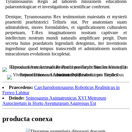
Tyrannosaurus Regis ad latiorem missionem educationis
palaeontologicae et investigationis scientificae conferunt.
Denique, Tyrannosaurus Rex testimonium maiestatis et mysterii
praeteriti praehistorici Telluris stat. Per anatomiam suam
admirabilem, mores formidabiles, et significationem culturalem
perpetuam, T-Rex imaginationem nostram captivare et
intellectum nostrum mundi naturalis amplificare pergit. Dum
secreta huius praedatoris legendarii detegimus, iter inventionis
ingredimur quod tempus transcendit et admirationem nostram
miraculorum evolutionis locupletat.
Praecedens:
Carcharodontosaurus Roboticus Realisticus in
Ferreo Labitur
Deinde:
Spinosaurus Animatronicus XVI Metrorum
Autocinetum in Horto Aventurarum Aggressus Est
producta conexa