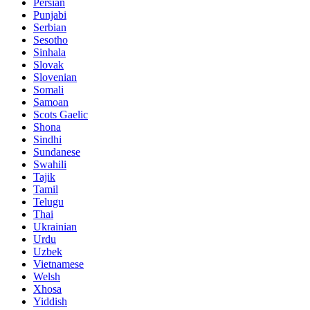
Persian
Punjabi
Serbian
Sesotho
Sinhala
Slovak
Slovenian
Somali
Samoan
Scots Gaelic
Shona
Sindhi
Sundanese
Swahili
Tajik
Tamil
Telugu
Thai
Ukrainian
Urdu
Uzbek
Vietnamese
Welsh
Xhosa
Yiddish