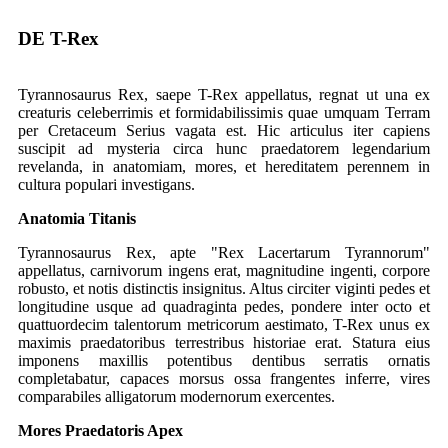
DE T-Rex
Tyrannosaurus Rex, saepe T-Rex appellatus, regnat ut una ex
creaturis celeberrimis et formidabilissimis quae umquam Terram
per Cretaceum Serius vagata est. Hic articulus iter capiens
suscipit ad mysteria circa hunc praedatorem legendarium
revelanda, in anatomiam, mores, et hereditatem perennem in
cultura populari investigans.
Anatomia Titanis
Tyrannosaurus Rex, apte "Rex Lacertarum Tyrannorum"
appellatus, carnivorum ingens erat, magnitudine ingenti, corpore
robusto, et notis distinctis insignitus. Altus circiter viginti pedes et
longitudine usque ad quadraginta pedes, pondere inter octo et
quattuordecim talentorum metricorum aestimato, T-Rex unus ex
maximis praedatoribus terrestribus historiae erat. Statura eius
imponens maxillis potentibus dentibus serratis ornatis
completabatur, capaces morsus ossa frangentes inferre, vires
comparabiles alligatorum modernorum exercentes.
Mores Praedatoris Apex