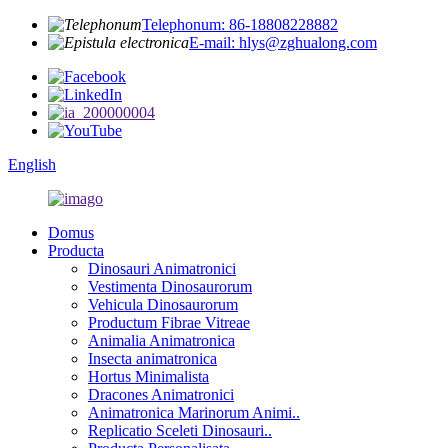
Telephonum: 86-18808228882
E-mail: hlys@zghualong.com
English
Domus
Producta
Dinosauri Animatronici
Vestimenta Dinosaurorum
Vehicula Dinosaurorum
Productum Fibrae Vitreae
Animalia Animatronica
Insecta animatronica
Hortus Minimalista
Dracones Animatronici
Animatronica Marinorum Animi..
Replicatio Sceleti Dinosauri..