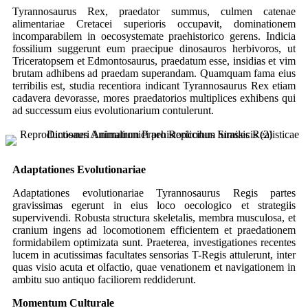
Tyrannosaurus Rex, praedator summus, culmen catenae
alimentariae Cretacei superioris occupavit, dominationem
incomparabilem in oecosystemate praehistorico gerens. Indicia
fossilium suggerunt eum praecipue dinosauros herbivoros, ut
Triceratopsem et Edmontosaurus, praedatum esse, insidias et vim
brutam adhibens ad praedam superandam. Quamquam fama eius
terribilis est, studia recentiora indicant Tyrannosaurus Rex etiam
cadavera devorasse, mores praedatorios multiplices exhibens qui
ad successum eius evolutionarium contulerunt.
Adaptationes Evolutionariae
Adaptationes evolutionariae Tyrannosaurus Regis partes
gravissimas egerunt in eius loco oecologico et strategiis
supervivendi. Robusta structura skeletalis, membra musculosa, et
cranium ingens ad locomotionem efficientem et praedationem
formidabilem optimizata sunt. Praeterea, investigationes recentes
lucem in acutissimas facultates sensorias T-Regis attulerunt, inter
quas visio acuta et olfactio, quae venationem et navigationem in
ambitu suo antiquo faciliorem reddiderunt.
Momentum Culturale