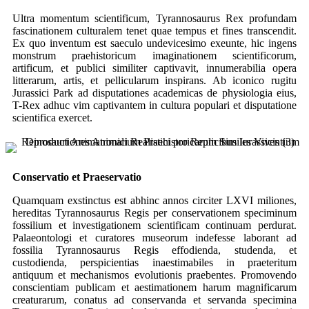
Ultra momentum scientificum, Tyrannosaurus Rex profundam
fascinationem culturalem tenet quae tempus et fines transcendit.
Ex quo inventum est saeculo undevicesimo exeunte, hic ingens
monstrum praehistoricum imaginationem scientificorum,
artificum, et publici similiter captivavit, innumerabilia opera
litterarum, artis, et pellicularum inspirans. Ab iconico rugitu
Jurassici Park ad disputationes academicas de physiologia eius,
T-Rex adhuc vim captivantem in cultura populari et disputatione
scientifica exercet.
Conservatio et Praeservatio
Quamquam exstinctus est abhinc annos circiter LXVI miliones,
hereditas Tyrannosaurus Regis per conservationem speciminum
fossilium et investigationem scientificam continuam perdurat.
Palaeontologi et curatores museorum indefesse laborant ad
fossilia Tyrannosaurus Regis effodienda, studenda, et
custodienda, perspicientias inaestimabiles in praeteritum
antiquum et mechanismos evolutionis praebentes. Promovendo
conscientiam publicam et aestimationem harum magnificarum
creaturarum, conatus ad conservanda et servanda specimina