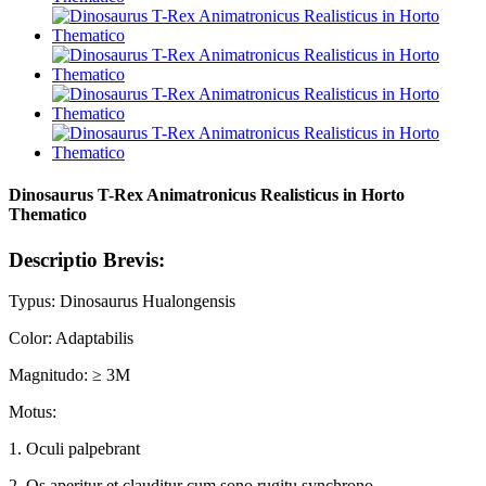
Dinosaurus T-Rex Animatronicus Realisticus in Horto
Thematico
Descriptio Brevis:
Typus: Dinosaurus Hualongensis
Color: Adaptabilis
Magnitudo: ≥ 3M
Motus:
1. Oculi palpebrant
2. Os aperitur et clauditur cum sono rugitu synchrono