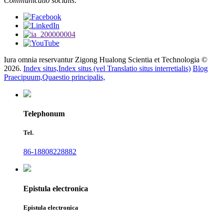
Communicatio socialis:
Iura omnia reservantur Zigong Hualong Scientia et Technologia ©
2026.
Index situs,
Index situs (vel Translatio situs interretialis)
Blog
Praecipuum,
Quaestio principalis,
Telephonum
Tel.
86-18808228882
Epistula electronica
Epistula electronica